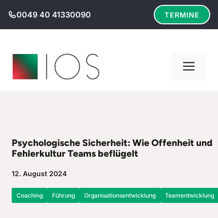
Zum
0049 40 41330090
TERMINE
Inhalt
springen
Men
Psychologische Sicherheit: Wie Offenheit und
Fehlerkultur Teams beflügelt
12. August 2024
Coaching
Führung
Organisationsentwicklung
Teamentwicklung