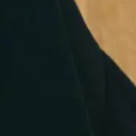
Management
Constellations erwartet
Zusammenarbeit gelingt dort, wo
Führungsteams ihre Organisation verstehen –
und bereit sind, die zugrunde liegenden
Dynamiken ehrlich anzuschauen.
In der heutigen Arbeitswelt fordern komplexe
Entscheidungsprozesse, ständige
Veränderungen und widersprüchliche
Erwartungen eine neue Form von Klarheit.
Gerade auf Führungsebene reicht reine
Analyse oft nicht mehr aus.
Hier setzt die Management Constellations