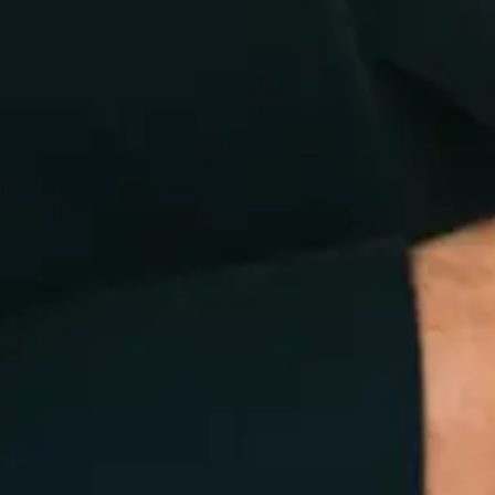
Weiterbildung an. Du erhältst einen fundierten,
praxisnahen Einstieg in
Organisationsaufstellungen mit echten Teams.
Du lernst, wie Du Managementthemen im
Raum abbildest, mit repräsentierender
Wahrnehmung arbeitest und aus der
Konstellation heraus tragfähige
Entscheidungen entwickelst.
In diesem Seminar erlernst Du fünf konkrete
Aufstellungs-Methoden für Management- und
Organisationsthemen. Vier dieser Methoden
kannst Du direkt im Anschluss in Deiner
eigenen Praxis anwenden – in Workshops,
Klausuren oder Coachings mit echten Teams.
Die fünfte Methode ist anspruchsvoller,