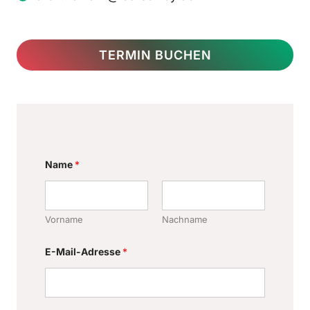
TERMIN BUCHEN
Name
*
Vorname
Nachname
K
E-Mail-Adresse
*
o
m
m
e
n