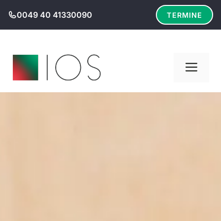
Zum
0049 40 41330090
TERMINE
Inhalt
springen
Men