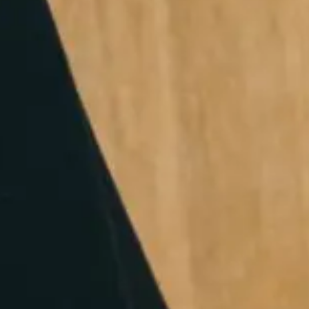
Termin:
TBA
Investition:
900,- €
Firmenzahler
zzgl. MwSt.
Was Dich in der
Weiterbildung