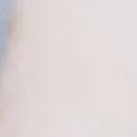
Von unserem Angebot profitieren
Mitarbeitende, die den Weg als Führungskraft
erst noch gehen wollen ebenso wie die
Mitglieder der Führungsriege, die schon
jahrelang dabei sind.
Das Leadership Programm am IOS Institut für
Organisationsentwicklung + systemische
Beratung Schley & Partner setzt immer bei den
Menschen an: Welche Kompetenzen gilt es zu