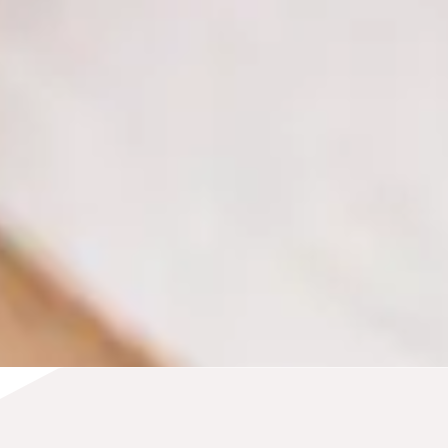
stärken? Welche positiven Entwicklungen
können gestärkt werden?
Wir wollen die Menschen, die in einem
Unternehmen arbeiten, in die Lage versetzen,
positive Veränderungen herbeizuführen und
fortzuschreiben. Denn: Wir verstehen uns bei
unserer Arbeit als Verbündete des Potentials.