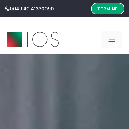
Zum
0049 40 41330090
TERMINE
Inhalt
springen
Men