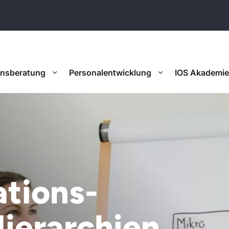
onsberatung
Personalentwicklung
IOS Akademie
ations-
ierarchien