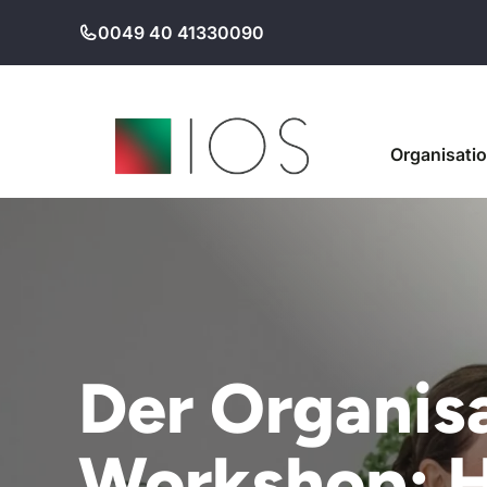
Zum
0049 40 41330090
Inhalt
springen
Organisati
Der Organis
Workshop: H