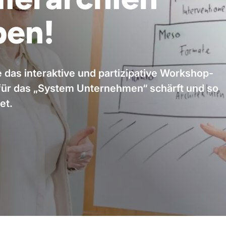
ben!
e das interaktive und partizipative Workshop-
k für das „System Unternehmen“ schärft und so
et.