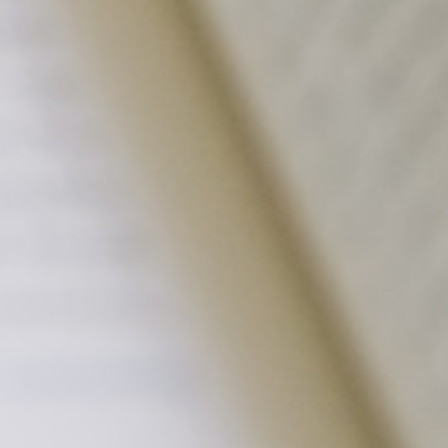
gleichzeitig berufliche Herausforderungen
effektiv gemeistert werden.
Mit speziell auf Führungskräfte abgestimmten
Methoden und Techniken lassen sich Ziele
präzise definieren und erreichen. Ob es um die
Optimierung des Führungsstils,
Motivationssteigerung im Team oder das
Entwickeln effektiver Lösungsstrategien für
komplexe Managementaufgaben geht:
Unser Führungskräfte-Coaching bietet
passgenaue Unterstützung, damit der
Führungskreis optimal wirken kann.