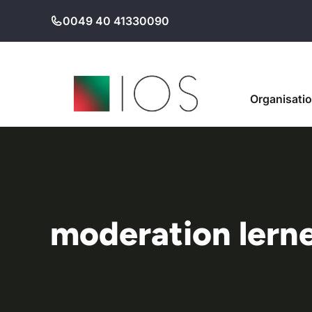
Zum
0049 40 41330090
Inhalt
springen
Organisati
moderation lern