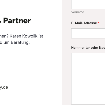
e
o
d
Vorname
e
& Partner
r
K
E-Mail-Adresse
*
o
m
m
nen? Karen Kowolik ist
e
n
nd um Beratung,
t
Kommentar oder Nac
a
r
y.de