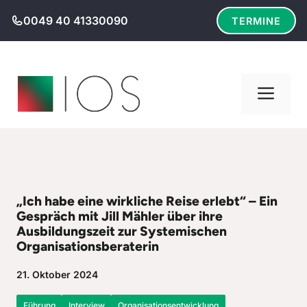
Zum
0049 40 41330090
TERMINE
Inhalt
springen
Men
„Ich habe eine wirkliche Reise erlebt“ – Ein
Gespräch mit Jill Mähler über ihre
Ausbildungszeit zur Systemischen
Organisationsberaterin
21. Oktober 2024
Führung
Interview
Organisationsentwicklung