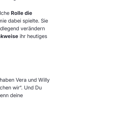
elche
Rolle die
e dabei spielte. Sie
dlegend verändern
nkweise
ihr heutiges
haben Vera und Willy
uchen wir“. Und Du
denn deine