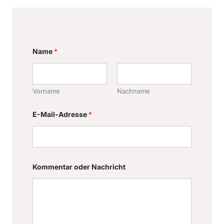
Name
*
Vorname
Nachname
K
E-Mail-Adresse
*
o
m
m
e
n
t
a
Kommentar oder Nachricht
r
E
-
M
a
i