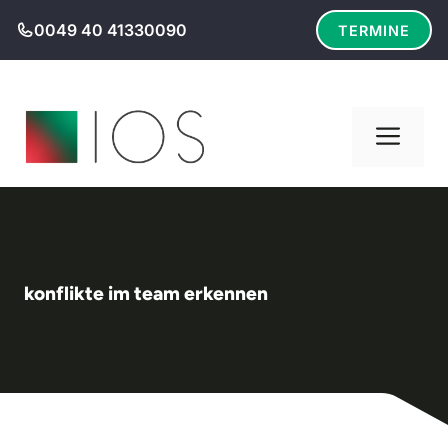
Zum
0049 40 41330090
TERMINE
Inhalt
springen
Men
konflikte im team erkennen