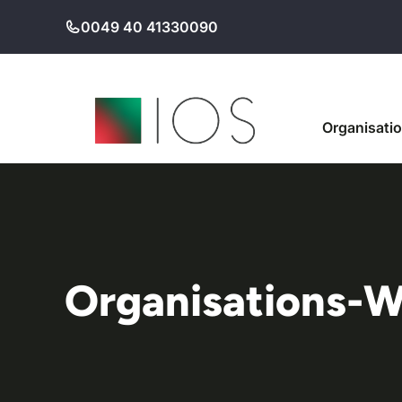
Zum
0049 40 41330090
Inhalt
springen
Organisati
Organisations-