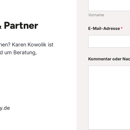
Vorname
& Partner
N
E-Mail-Adresse
*
a
m
e
N
nen? Karen Kowolik ist
a
nd um Beratung,
c
h
Kommentar oder Nac
r
i
c
h
t
K
o
m
m
y.de
e
n
t
a
r