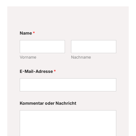
Name
*
Vorname
Nachname
E-Mail-Adresse
*
N
Kommentar oder Nachricht
a
m
e
E
-
M
a