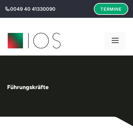
Zum
0049 40 41330090
TERMINE
Inhalt
springen
Men
Führungskräfte