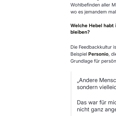
Wohlbefinden aller M
wo es jemandem mal n
Welche Hebel habt ih
bleiben?
Die Feedbackkultur is
Beispiel
Personio
, d
Grundlage für persön
„Andere Mensch
sondern viellei
Das war für mi
nicht ganz an