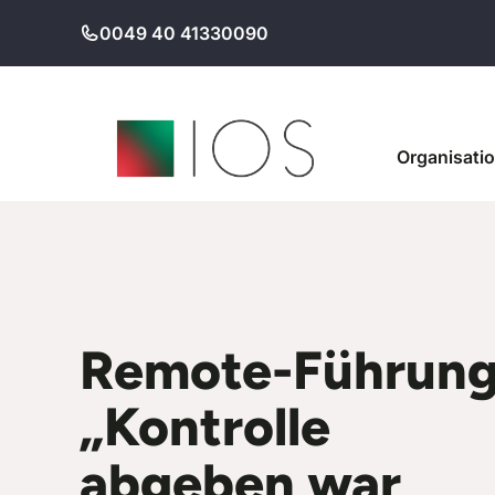
Zum
0049 40 41330090
Inhalt
springen
Organisati
Remote-Führung
„Kontrolle
abgeben war