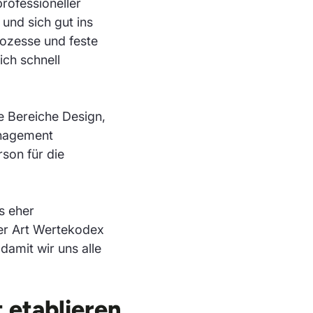
rofessioneller
 und sich gut ins
rozesse und feste
ch schnell
e Bereiche Design,
anagement
son für die
s eher
iner Art Wertekodex
damit wir uns alle
 etablieren