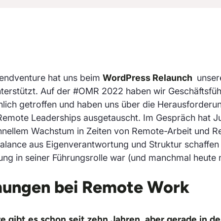
riendventure hat uns beim
WordPress Relaunch
unser
unterstützt. Auf der #OMR 2022 haben wir Geschäftsfü
lich getroffen und haben uns über die Herausforderu
Remote Leaderships ausgetauscht. Im Gespräch hat Jul
chnellem Wachstum in Zeiten von Remote-Arbeit und 
Balance aus Eigenverantwortung und Struktur schaffen
ng in seiner Führungsrolle war (und manchmal heute n
ungen bei Remote Work
re gibt es schon seit zehn Jahren, aber gerade in 