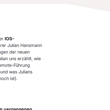
er
IOS-
hrer Julian Hansmann
ngen der neuen
ian uns erzählt, wie
Remote-Führung
 und was Julians
och ist).
den vergangenen