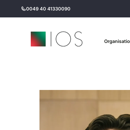
Zum
0049 40 41330090
Inhalt
springen
Organisati