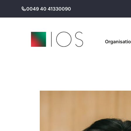
Zum
0049 40 41330090
Inhalt
springen
Organisati