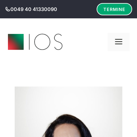
Zum
0049 40 41330090
TERMINE
Inhalt
springen
Men