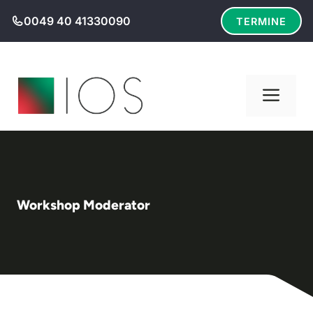
Zum
0049 40 41330090
TERMINE
Inhalt
springen
Men
Workshop Moderator