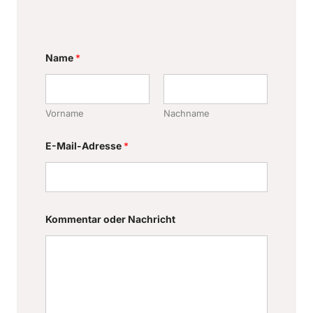
Name
*
Vorname
Nachname
N
E-Mail-Adresse
*
a
m
e
E
-
M
a
Kommentar oder Nachricht
i
l
-
A
d
r
e