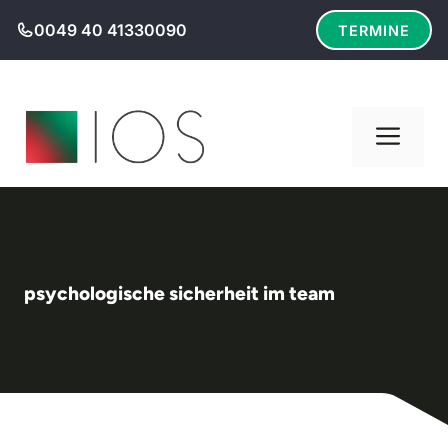
Zum
0049 40 41330090
TERMINE
Inhalt
springen
Men
psychologische sicherheit im team