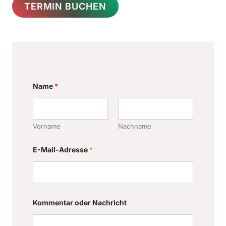
TERMIN BUCHEN
Name
*
Vorname
Nachname
N
E-Mail-Adresse
*
a
m
e
N
a
m
e
Kommentar oder Nachricht
E
-