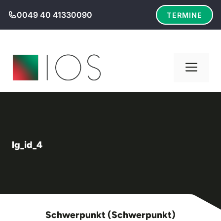
Zum
0049 40 41330090
TERMINE
Inhalt
springen
Men
lg_id_4
Schwerpunkt (Schwerpunkt)